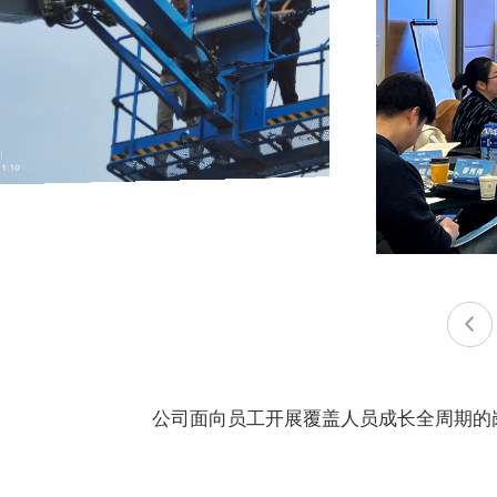
公司面向员工开展覆盖人员成长全周期的